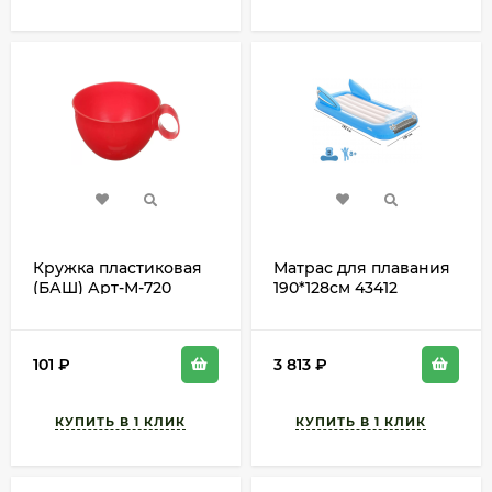
Кружка пластиковая
Матрас для плавания
(БАШ) Арт-М-720
190*128см 43412
600мл
5309730 ЗАЛ
УПАКОВКА
101
₽
3 813
₽