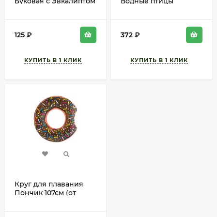
Буковая с Эвкалиптом
Водные птицы
1лит СитиФорест
59220NP (от 3-6лет)
(1уп/45шт) min 1шт
533075
125
₽
372
₽
Круг для плавания
Пончик 107см (от
12лет) 36118