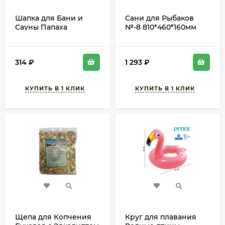
Шапка для Бани и
Сани для Рыбаков
Сауны Папаха
№-8 810*460*160мм
ГенералЪ Арт-9293803
314
₽
1 293
₽
Щепа для Копчения
Круг для плавания