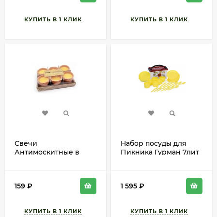
Свечи
Набор посуды для
Антимоскитные в
Пикника Гурман 7лит
Керамич кашпо
(6 персон) М-3058
5*5*5см
159
₽
1 595
₽