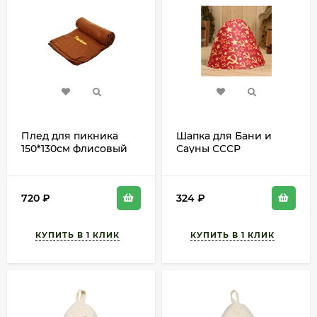
Плед для пикника
Шапка для Бани и
150*130см флисовый
Сауны СССР
BOYSCOUT (1уп/1шт)
Арт-10178995
720
₽
324
₽