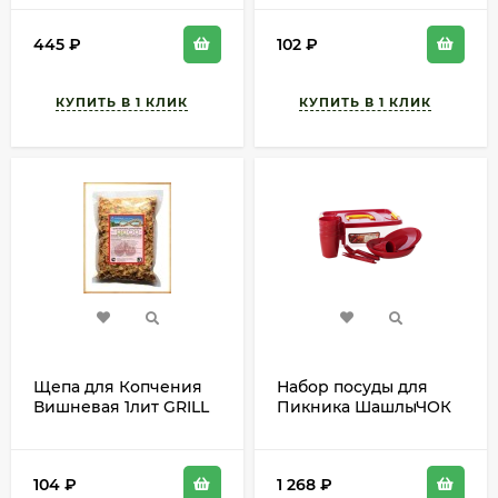
Пачули Иланг-Иланг
(1уп/45шт) min 1шт
по 15мл Арт-10569832
445
₽
102
₽
Щепа для Копчения
Набор посуды для
Вишневая 1лит GRILL
Пикника ШашлыЧОК
WOOD (1уп/45шт) min
на 4 персоны
1шт
Арт-2426/13
104
₽
1 268
₽