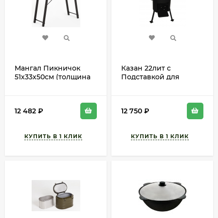
Мангал Пикничок
Казан 22лит с
51х33х50см (толщина
Подставкой для
металла 2мм)
КОСТРА СКЛАД
12 482
₽
12 750
₽