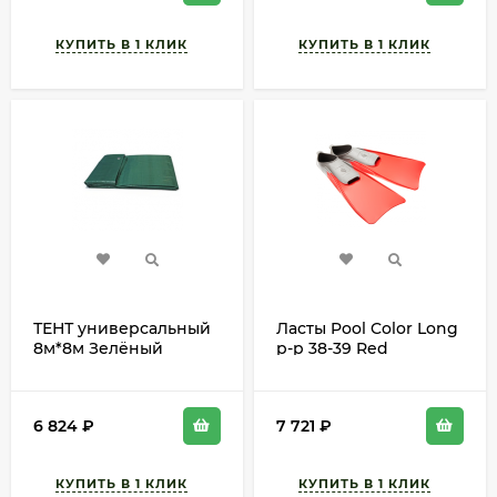
ТЕНТ универсальный
Ласты Pool Color Long
8м*8м Зелёный
р-р 38-39 Red
(120гр/м2)
M074605405W
6 824
₽
7 721
₽