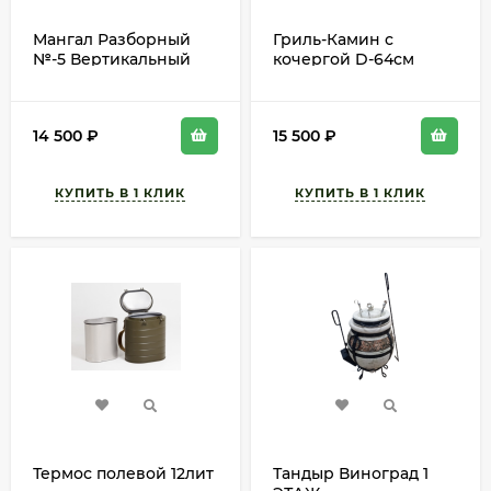
Мангал Разборный
Гриль-Камин с
№-5 Вертикальный
кочергой D-64см
410*640*400мм
BOYSCOUT СКЛАД
(толщина металла
2,5мм)
14 500
₽
15 500
₽
Термос полевой 12лит
Тандыр Виноград 1