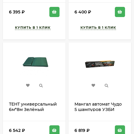
1,5мм)
6 395
₽
6 400
₽
ТЕНТ универсальный
Мангал автомат Чудо
6м*8м Зелёный
5 шампуров УЗБИ
(120гр/м2)
6 542
₽
6 819
₽