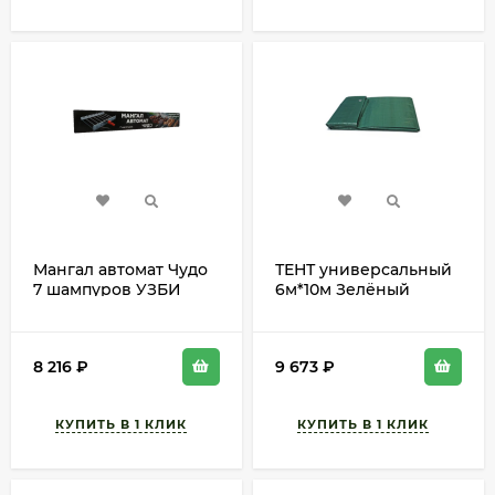
Мангал автомат Чудо
ТЕНТ универсальный
7 шампуров УЗБИ
6м*10м Зелёный
(120гр/м2)
8 216
₽
9 673
₽