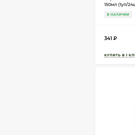
150мл (1уп/24
В НАЛИЧИИ
341
₽