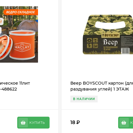
ическое 11лит
Веер BOYSCOUT картон (дл
-488622
раздувания углей) 1 ЭТАЖ
В НАЛИЧИИ
18
₽
КУПИТЬ
К