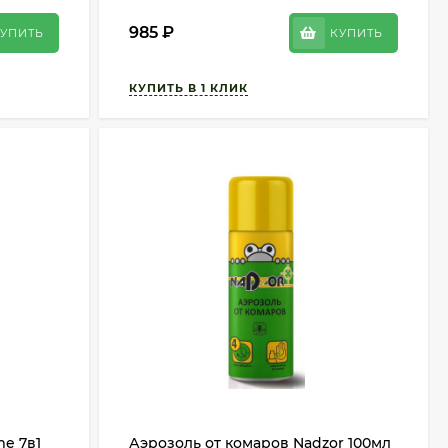
985
₽
УПИТЬ
КУПИТЬ
me 7в1
Аэрозоль от комаров Nadzor 100мл