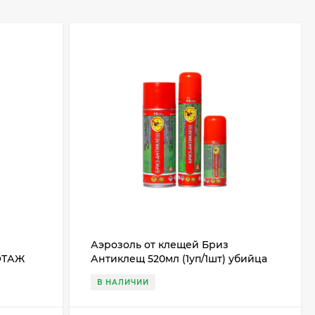
Аэрозоль от клещей Бриз
 ЭТАЖ
Антиклещ 520мл (1уп/1шт) убийца
иксодовых клещей 1 ЭТАЖ
В НАЛИЧИИ