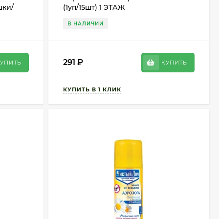
шки/
(1уп/15шт) 1 ЭТАЖ
В НАЛИЧИИ
291
₽
УПИТЬ
КУПИТЬ