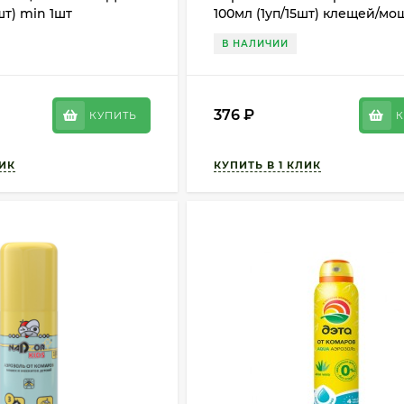
шт) min 1шт
100мл (1уп/15шт) клещей/мо
мокрецов/блох 1 ЭТАЖ
В НАЛИЧИИ
376
₽
КУПИТЬ
К