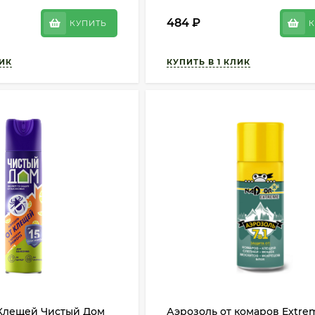
484
₽
КУПИТЬ
К
 Клещей Чистый Дом
Аэрозоль от комаров Extre