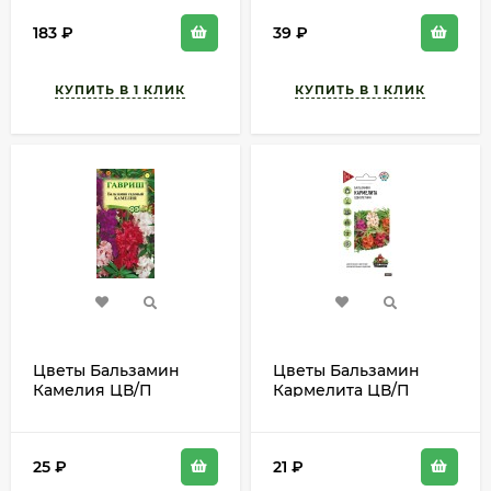
183
₽
39
₽
Цветы Бальзамин
Цветы Бальзамин
Камелия ЦВ/П
Кармелита ЦВ/П
(ГАВРИШ) 0,1гр
(ГАВРИШ) серия УДС
однолетник до 80см
0,1гр смесь
однолетник до 70см
25
₽
21
₽