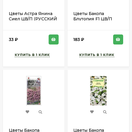
Цветы Астра Янина
Цветы Бакопа
Сиел ЦВ/П (РУССКИЙ
Блутопия F1 ЦВ/П
ОГОРОД) 0,3гр
(СОТКА) 3шт
однолетник 50-60см
однолетник 25-30см
33
₽
183
₽
Цветы Бакопа
Цветы Бакопа