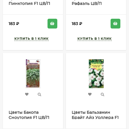
Пинктопия F1 ЦВ/П
Рафаэль ЦВ/П
(СОТКА) 3шт
(ГАВРИШ) 3шт
однолетник 25-30см
однолетник до 60см
183
₽
183
₽
Цветы Бакопа
Цветы Бальзамин
Сноутопия F1 ЦВ/П
Брайт Айз Уоллера F1
(СОТКА) 3шт
ЦВ/П (ГАВРИШ) 4шт
однолетник 25-30см
однолетник 25-30см