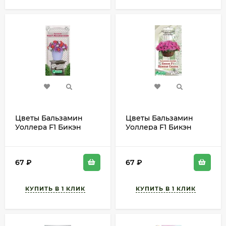
Цветы Бальзамин
Цветы Бальзамин
Уоллера F1 Бикэн
Уоллера F1 Бикэн
Жемчужный остров
Нежная сказка ЦВ/П
ЦВ/П (ЕС) 5шт
(ЕС) 5шт однолетник
однолетник 25-30см
25-30см
67
₽
67
₽