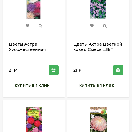
Цветы Астра
Цветы Астра Цветной
Художественная
ковер Смесь ЦВ/П
Смесь ЦВ/П (СОТКА)
(АВИСТА) 0,2гр
0,2гр игольчатая
однолетник до 20см
однолетник 70-80см
21
₽
21
₽