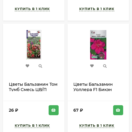
Цветы Бальзамин Том
Цветы Бальзамин
Тумб Смесь ЦВ/П
Уоллера F1 Бикэн
(СОТКА) 0,3гр
Вайлет Шейдс ЦВ/П
однолетник 15-25см
(ЕС) 5шт однолетник
25-30см
26
₽
67
₽