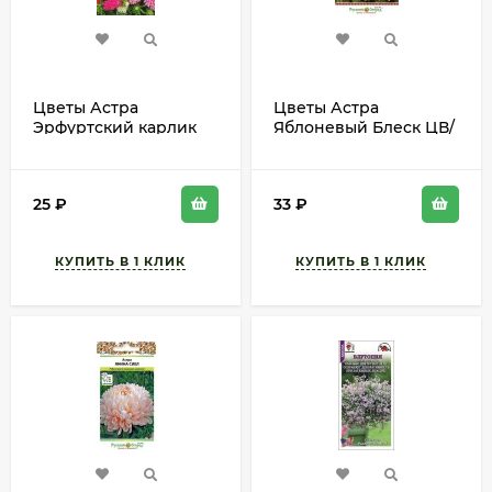
Цветы Астра
Цветы Астра
Эрфуртский карлик
Яблоневый Блеск ЦВ/
Смесь ЦВ/П (ГАВРИШ)
П (РУССКИЙ ОГОРОД)
0,3гр однолетник до
50шт однолетник
30см
60см
25
₽
33
₽