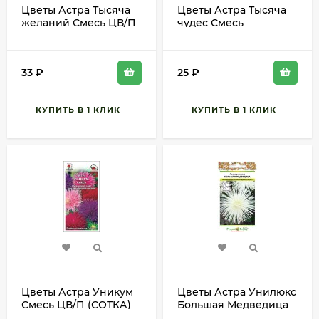
Цветы Астра Тысяча
Цветы Астра Тысяча
желаний Смесь ЦВ/П
чудес Смесь
(ЕС) 0,1гр
карликовая ЦВ/П
густомахровый
(АВИСТА) 0,2гр
однолетник до 20см
однолетник до 20см
33
₽
25
₽
Цветы Астра Уникум
Цветы Астра Унилюкс
Смесь ЦВ/П (СОТКА)
Большая Медведица
0,2гр однолетник до
ЦВ/П (РУССКИЙ