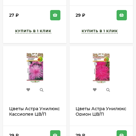
70см
ОГОРОД) 0,3гр
однолетник 60-70см
27
₽
29
₽
Цветы Астра Унилюкс
Цветы Астра Унилюкс
Кассиопея ЦВ/П
Орион ЦВ/П
(РУССКИЙ ОГОРОД)
(РУССКИЙ ОГОРОД)
0,3гр однолетник 60-
0,3гр однолетник
70см
70см
29
₽
29
₽