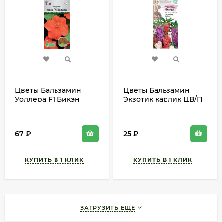
Цветы Бальзамин
Цветы Бальзамин
Уоллера F1 Бикэн
Экзотик карлик ЦВ/П
Салмон ЦВ/П (ЕС) 5шт
(ГАВРИШ) 0,1гр
однолетник 25-30см
однолетник 18-20см
67
₽
25
₽
ЗАГРУЗИТЬ ЕЩЕ