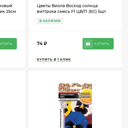
новый
Цветы Виола Восход солнца
ник 25см
виттрока смесь F1 ЦВ/П (ЕС) 5шт
двулетник
В НАЛИЧИИ
74
₽
УПИТЬ
КУПИТЬ