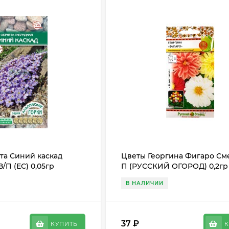
та Синий каскад
Цветы Георгина Фигаро См
/П (ЕС) 0,05гр
П (РУССКИЙ ОГОРОД) 0,2гр
10-15см
однолетник 25см
В НАЛИЧИИ
37
₽
КУПИТЬ
К