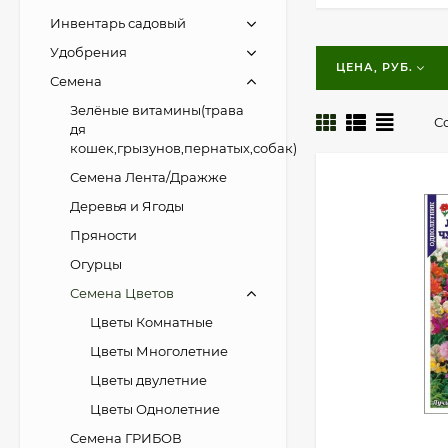
Инвентарь садовый
Удобрения
ЦЕНА, РУБ.
Семена
Зелёные витамины(трава
С
дя
кошек,грызунов,пернатых,собак)
Семена Лента/Дражже
Деревья и Ягоды
Пряности
Огурцы
Семена Цветов
Цветы Комнатные
Цветы Многолетние
Цветы двулетние
Цветы Однолетние
Семена ГРИБОВ