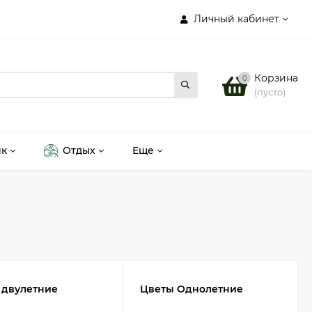
Личный кабинет
Корзина
0
(пусто)
ик
Отдых
Еще
 двулетние
Цветы Однолетние