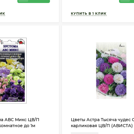
ма АВС Микс ЦВ/П
Цветы Астра Тысяча чудес 
комнатное до 1м
карликовая ЦВ/П (АВИСТА) 
однолетник до 20см