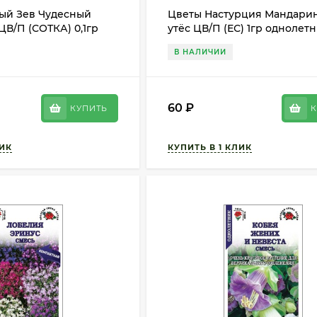
ый Зев Чудесный
Цветы Настурция Мандари
ЦВ/П (СОТКА) 0,1гр
утёс ЦВ/П (ЕС) 1гр однолет
5-20см
В НАЛИЧИИ
60
₽
КУПИТЬ
К