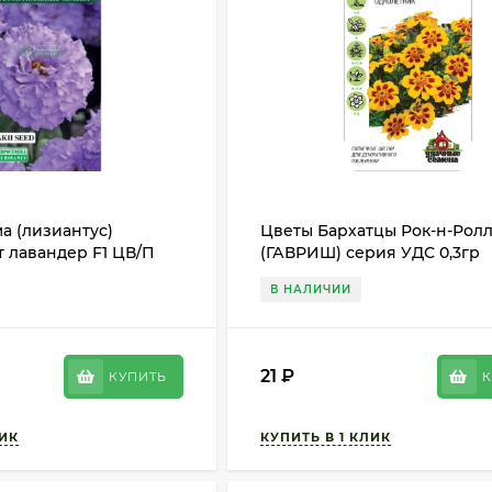
а (лизиантус)
Цветы Бархатцы Рок-н-Рол
 лавандер F1 ЦВ/П
(ГАВРИШ) серия УДС 0,3гр
олетник 70-90см
однолетник отклоненные 2
В НАЛИЧИИ
21
₽
КУПИТЬ
К