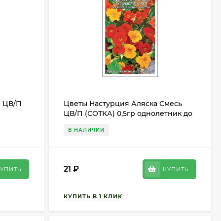
л ЦВ/П
Цветы Настурция Аляска Смесь
ЦВ/П (СОТКА) 0,5гр однолетник до
0-25см
40см
В НАЛИЧИИ
21
₽
УПИТЬ
КУПИТЬ