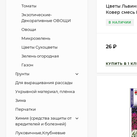
Цветы Львин
Томаты
Ковер смесь 
Экзотические-
однолетник 1
Декоративные ОВОЩИ
В НАЛИЧИИ
Овощи
Микрозелень
26
₽
Цветы Сухоцветы
Зелень огородная
Газон
Грунты
Для выращивания рассады
Укрывной материал, плёнка
Зима
Перчатки
Химия (средства защиты от
вредителей и болезней)
Луковичные,Клубневые