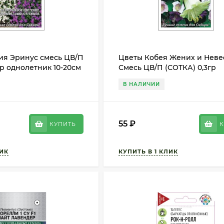
ия Эринус смесь ЦВ/П
Цветы Кобея Жених и Неве
гр однолетник 10-20см
Смесь ЦВ/П (СОТКА) 0,3гр
однолетник до 4м
В НАЛИЧИИ
55
₽
КУПИТЬ
К