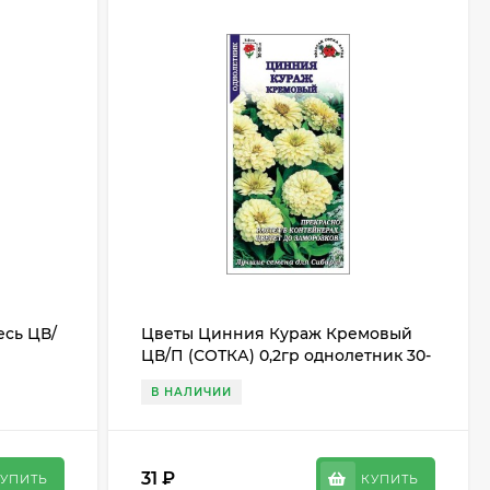
есь ЦВ/
Цветы Цинния Кураж Кремовый
ЦВ/П (СОТКА) 0,2гр однолетник 30-
35см
В НАЛИЧИИ
31
₽
УПИТЬ
КУПИТЬ