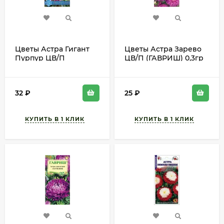
Цветы Астра Гигант
Цветы Астра Зарево
Пурпур ЦВ/П
ЦВ/П (ГАВРИШ) 0,3гр
(ГАВРИШ) 0,05гр
однолетник 25-35см
однолетник 65-75см
32
₽
25
₽