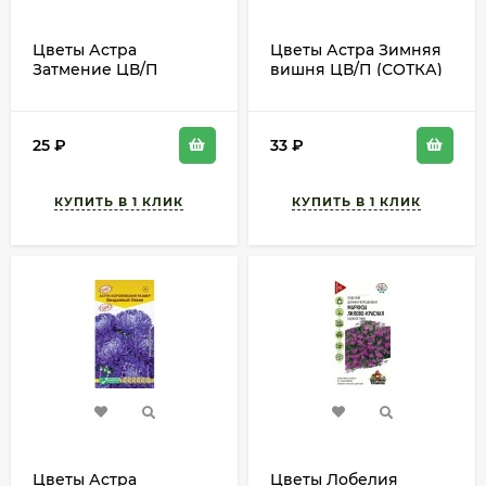
Цветы Астра
Цветы Астра Зимняя
Затмение ЦВ/П
вишня ЦВ/П (СОТКА)
(ГАВРИШ) 0,3гр
0,1гр однолетник 40-
однолетник 50-60см
50см
25
₽
33
₽
Цветы Астра
Цветы Лобелия