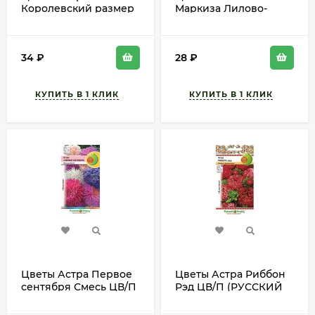
Королевский размер
Маркиза Лилово-
Бездонный океан ЦВ/
Красная ЦВ/П
П (ЕС) 0,1гр
(ГАВРИШ) серия УДС
однолетник до 90см
0,01гр однолетник до
34
₽
28
₽
50см
Цветы Астра Первое
Цветы Астра Риббон
сентября Смесь ЦВ/П
Рэд ЦВ/П (РУССКИЙ
(РУССКИЙ ОГОРОД)
ОГОРОД) 0,1гр
0,2гр однолетник
однолетник 34-40см