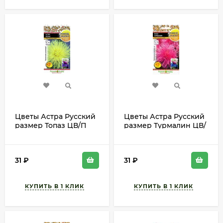
Цветы Астра Русский
Цветы Астра Русский
размер Топаз ЦВ/П
размер Турмалин ЦВ/
(НК) 0,3гр жёлтая
П (НК) 0,3гр розовая
игольчатая
игольчатая
однолетник 80см
однолетник 80см
31
₽
31
₽