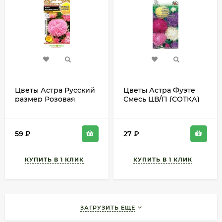
Цветы Астра Русский
Цветы Астра Фуэте
размер Розовая
Смесь ЦВ/П (СОТКА)
соната ЦВ/П
0,2гр однолетник 70-
(РУССКИЙ ОГОРОД)
80см
0,2гр однолетник до
59
₽
27
₽
80см
ЗАГРУЗИТЬ ЕЩЕ