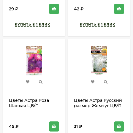
75см
29
₽
42
₽
Цветы Астра Роза
Цветы Астра Русский
Шанхая ЦВ/П
размер Жемчуг ЦВ/П
(РУССКИЙ ОГОРОД)
(НК) 0,3гр игольчатая
0,1гр однолетник 70см
однолетник 80см
45
₽
31
₽