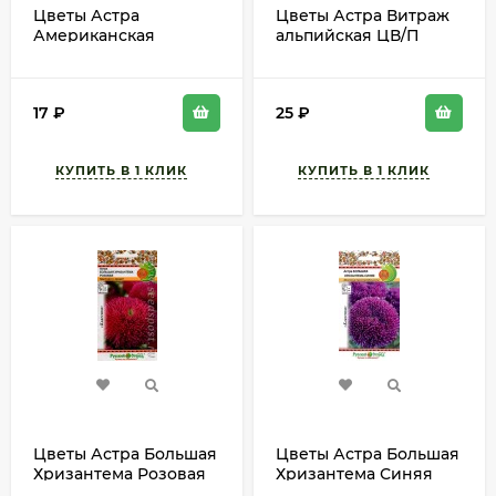
Цветы Астра
Цветы Астра Витраж
Американская
альпийская ЦВ/П
Красавица ЦВ/П
(ГАВРИШ) смесь
(АРТИКУЛ) 0,2гр
0,05гр многолетник
однолетник 60-75см
до 50см
17
₽
25
₽
Цветы Астра Большая
Цветы Астра Большая
Хризантема Розовая
Хризантема Синяя
ЦВ/П (РУССКИЙ
ЦВ/П (РУССКИЙ