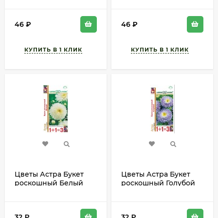
ОГОРОД) 50шт
ОГОРОД) 50шт
однолетник до 80см
однолетник до 80см
46
₽
46
₽
Цветы Астра Букет
Цветы Астра Букет
роскошный Белый
роскошный Голубой
ЦВ/П (ГАВРИШ) серия
ЦВ/П (ГАВРИШ) серия
1+1 0,5гр однолетник
1+1 0,5гр однолетник
до 70см
до 70см
32
₽
32
₽