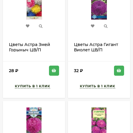
Цветы Астра Змей
Цветы Астра Гигант
Горыныч ЦВ/П
Виолет ЦВ/П
(РУССКИЙ ОГОРОД)
(ГАВРИШ) 0,05гр
0,3гр однолетник до
огднолетник 65-75см
80см
28
₽
32
₽