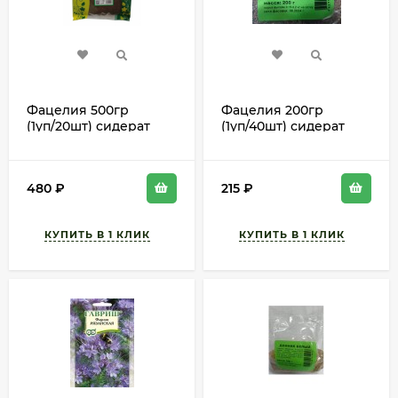
Фацелия 500гр
Фацелия 200гр
(1уп/20шт) сидерат
(1уп/40шт) сидерат
Семена
СЕМЕНА min 1шт
480
₽
215
₽