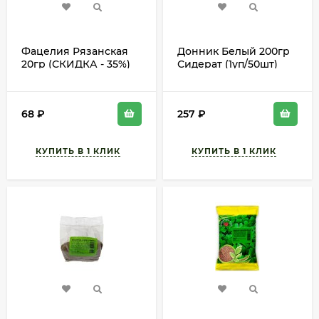
Фацелия Рязанская
Донник Белый 200гр
20гр (СКИДКА - 35%)
Сидерат (1уп/50шт)
СЕМЕНА min 1шт
68
₽
257
₽