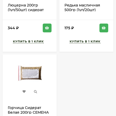
Люцерна 200гр
Редька масличная
(1уп/50шт) сидерат
500гр (1уп/20шт)
СЕМЕНА min 1шт
сидерат
344
₽
175
₽
Горчица Сидерат
Белая 200гр СЕМЕНА