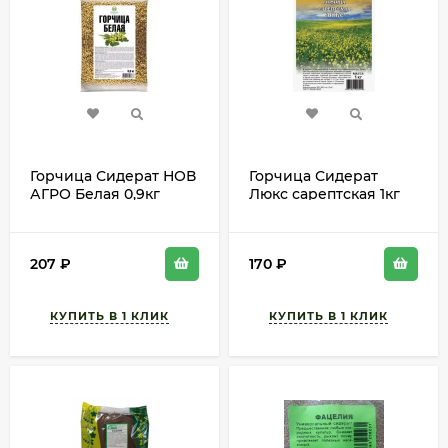
Горчица Сидерат НОВ
Горчица Сидерат
АГРО Белая 0,9кг
Люкс сарептская 1кг
(1уп/30шт) СКЛАД
(1уп/6шт) min 1шт
207
₽
170
₽