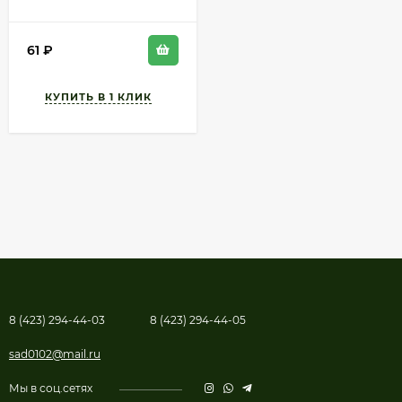
min 1шт
61
₽
8 (423) 294-44-03
8 (423) 294-44-05
sad0102@mail.ru
Мы в соц.сетях