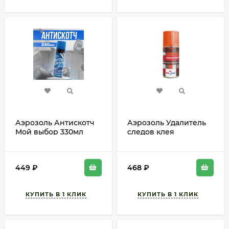
Аэрозоль Антискотч
Аэрозоль Удалитель
Мой выбор 330мл
следов клея
Klebebander 210мл
449
₽
468
₽