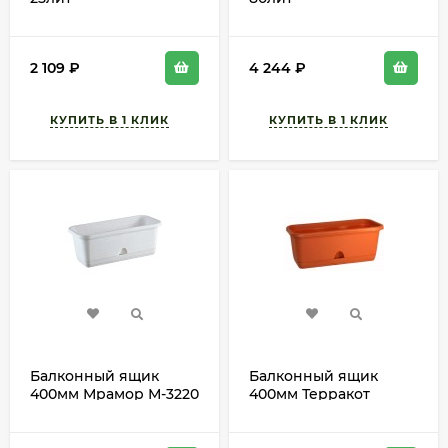
2 109
₽
4 244
₽
Балконный ящик
Балконный ящик
400мм Мрамор М-3220
400мм Терракот
с прикорневым
М-3220 с
поливом
прикорневым