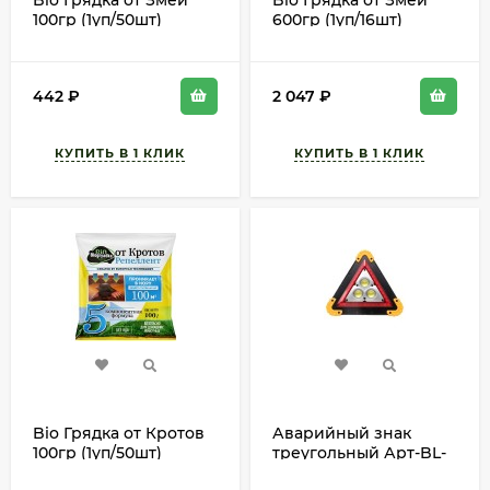
Bio Грядка от Змей
Bio Грядка от Змей
100гр (1уп/50шт)
600гр (1уп/16шт)
442
₽
2 047
₽
Bio Грядка от Кротов
Аварийный знак
100гр (1уп/50шт)
треугольный Арт-BL-
W838 (1 ЭТАЖ)