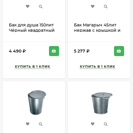
Бак для душа 150лит
Бак Магарыч 45лит
Чёрный квадратный
нержав с крышкой и
М-6463
гнетом
4 490
₽
5 277
₽