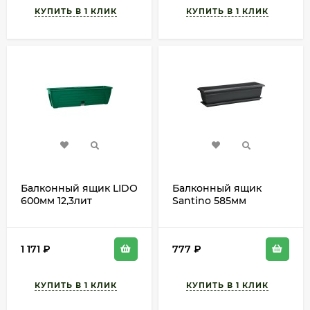
Балконный ящик LIDO
Балконный ящик
600мм 12,3лит
Santino 585мм
Зелёный автополив и
Антрацит с поддоном
контроль уровня
воды
1 171
₽
777
₽