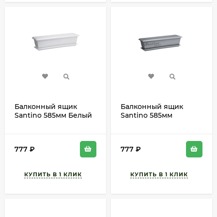
Балконный ящик
Балконный ящик
Santino 585мм Белый
Santino 585мм
с поддоном
Дымчато Серый с
поддоном
777
₽
777
₽