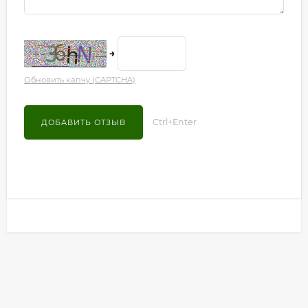
→
Обновить капчу (CAPTCHA)
Ctrl+Enter