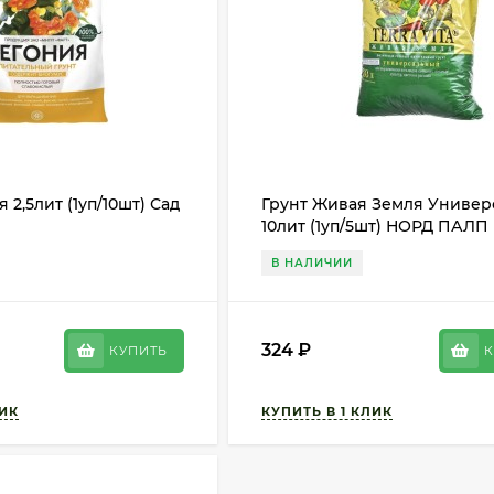
 2,5лит (1уп/10шт) Сад
Грунт Живая Земля Универ
10лит (1уп/5шт) НОРД ПАЛП
В НАЛИЧИИ
324
₽
КУПИТЬ
К