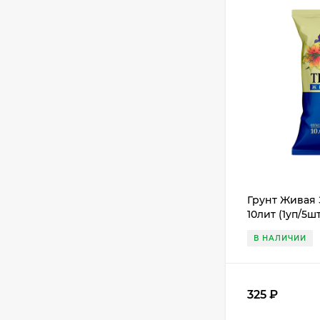
Грунт Живая
10лит (1уп/5
В НАЛИЧИИ
325
₽