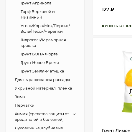
Грунт Агрикола
127
₽
Торф Верховой и
Низинный
Уголь/Кора/Мох/Перлит/
Зола/Песок/Черепки
Гидрогель/Мраморная
крошка
Грунт БОНА Форте
Грунт Новое Время
Грунт Земля-Матушка
Для выращивания рассады
Укрывной материал, плёнка
Зима
Перчатки
Химия (средства защиты от
вредителей и болезней)
Луковичные,Клубневые
Грунт Лимон 2