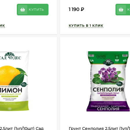
1 190
₽
КУПИТЬ
К
,5лит (1уп/10шт) Сад
Грунт Сенполия 2,5лит (1уп/