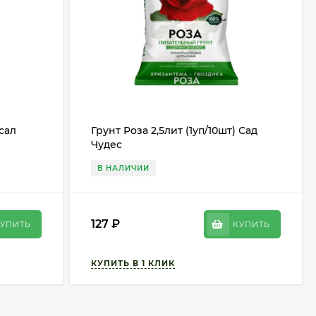
сал
Грунт Роза 2,5лит (1уп/10шт) Сад
Чудес
В НАЛИЧИИ
127
₽
УПИТЬ
КУПИТЬ