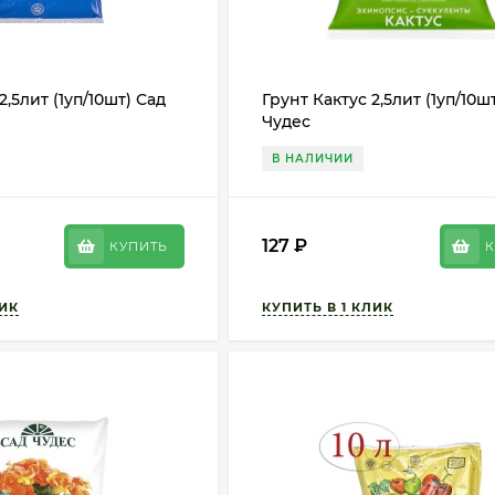
2,5лит (1уп/10шт) Сад
Грунт Кактус 2,5лит (1уп/10ш
Чудес
В НАЛИЧИИ
127
₽
КУПИТЬ
К