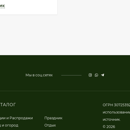
Мы в соц.сетях
АТАЛОГ
ОГРН 30725392
использовании
ции и Распродажи
Праздник
источник.
 и огород
Отдых
© 2026