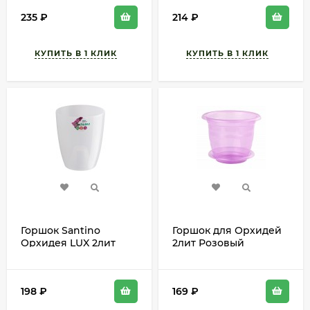
235
₽
214
₽
Горшок Santino
Горшок для Орхидей
Орхидея LUX 2лит
2лит Розовый
Прозрачный D-14см
Прозрачный с
поддоном М-7545 D-
18см
198
₽
169
₽