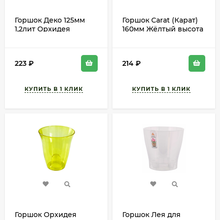
Горшок Деко 125мм
Горшок Carat (Карат)
1,2лит Орхидея
160мм Жёлтый высота
Голубая с поддоном
19см
М-3105 (М-пл)
223
₽
214
₽
Горшок Орхидея
Горшок Лея для