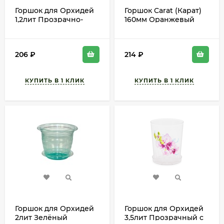
Горшок для Орхидей
Горшок Carat (Карат)
1,2лит Прозрачно-
160мм Оранжевый
Зелён с поддоном
высота 19см
М-1452 D-12см
206
₽
214
₽
Горшок для Орхидей
Горшок для Орхидей
2лит Зелёный
3,5лит Прозрачный с