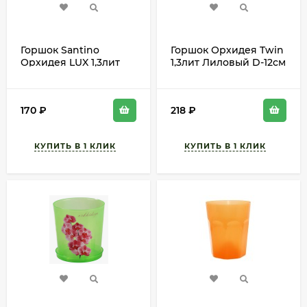
Горшок Santino
Горшок Орхидея Twin
Орхидея LUX 1,3лит
1,3лит Лиловый D-12см
Прозрачный D-13см
(с дренажной
системой)
170
₽
218
₽