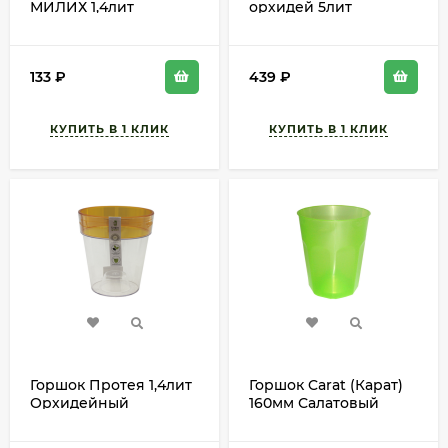
МИЛИХ 1,4лит
орхидей 5лит
Арт-07081
Прозрачный М-7885
D-20см
133
₽
439
₽
Горшок Протея 1,4лит
Горшок Carat (Карат)
Орхидейный
160мм Салатовый
Янтарный D-13,5см
высота 19см