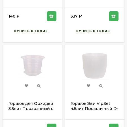
Прозрачный с
поддоном М-1606
поддоном М-1454 D-
18см
140
₽
337
₽
Горшок для Орхидей
Горшок Эви VipSet
3,5лит Прозрачный с
4,5лит Прозрачный D-
поддоном М-7687 D-
20см (с дренажной
20см
системой)