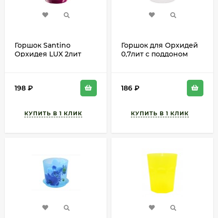
Горшок Santino
Горшок для Орхидей
Орхидея LUX 2лит
0,7лит с поддоном
Лиловый D-14см
М-3125 D-10см
198
₽
186
₽