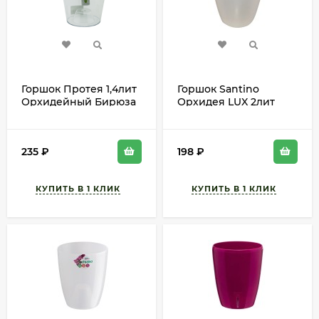
Горшок Протея 1,4лит
Горшок Santino
Орхидейный Бирюза
Орхидея LUX 2лит
D-13,5см
Жемчуг D-14см
235
₽
198
₽