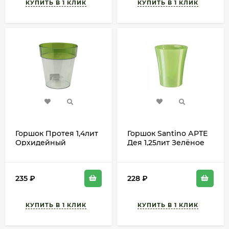
Горшок Протея 1,4лит
Горшок Santino АРТЕ
Орхидейный
Дея 1,25лит Зелёное
Зелёный D-13,5см
Яблоко D-12см (с
дренажной системой)
235
₽
228
₽