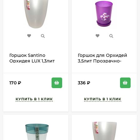
Горшок Santino
Горшок для Орхидей
Орхидея LUX 1,3лит
3,5лит Прозрачно-
Жемчуг D-13см
Розовый с поддоном
М-7546 D-17см
170
₽
336
₽