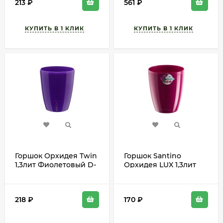
213
₽
561
₽
Горшок Орхидея Twin
Горшок Santino
1,3лит Фиолетовый D-
Орхидея LUX 1,3лит
12см(с дренажной
Лиловый D-13см
системой)
218
₽
170
₽