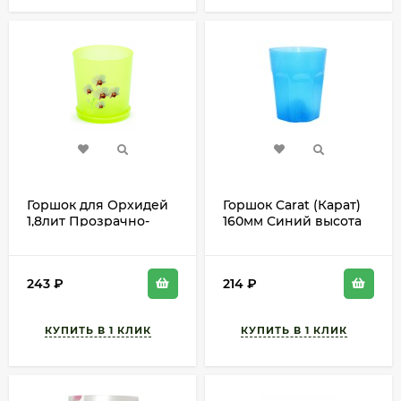
Горшок для Орхидей
Горшок Carat (Карат)
1,8лит Прозрачно-
160мм Синий высота
Зелён с поддоном
19см
М-1453 D-13см
243
₽
214
₽