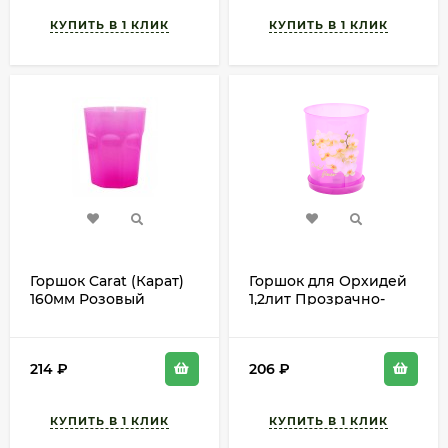
Горшок Carat (Карат)
Горшок для Орхидей
160мм Розовый
1,2лит Прозрачно-
высота 19см
Розовый с поддоном
М-7543 D-12см
214
₽
206
₽