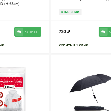
3D (Н-65см)
В НАЛИЧИИ
720
₽
КУПИТЬ
К