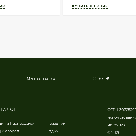
Мы в соц.сетях
АТАЛОГ
ОГРН 30725392
использовании
ции и Распродажи
Праздник
источник.
 и огород
Отдых
© 2026