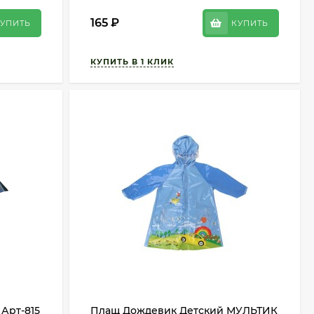
165
₽
УПИТЬ
КУПИТЬ
 Арт-815
Плащ Дождевик Детский МУЛЬТИК