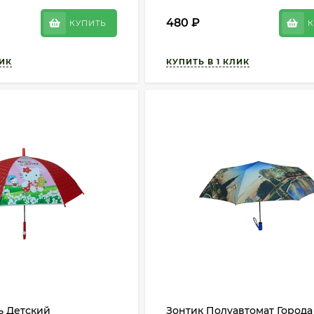
480
₽
КУПИТЬ
К
ь Детский
Зонтик Полуавтомат Города