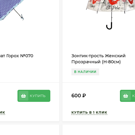
ат Горох №070
Зонтик-трость Женский
Прозрачный (Н-80см)
В НАЛИЧИИ
600
₽
КУПИТЬ
К