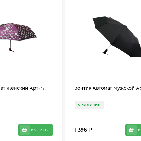
ат Женский Арт-??
Зонтик Автомат Мужской А
В НАЛИЧИИ
1 396
₽
КУПИТЬ
К