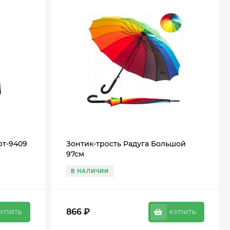
рт-9409
Зонтик-трость Радуга Большой
97см
В НАЛИЧИИ
866
₽
УПИТЬ
КУПИТЬ