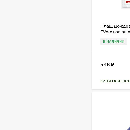
Плащ Дождев
EVA с капюшо
110мк
В НАЛИЧИИ
448
₽