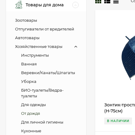
С
Товары для дома
Зоотовары
Отпугиватели от вредителей
Автотовары
Хозяйственные товары
Инструменты
Ванная
Веревки/Канаты/Шпагаты
Уборка
БИО-туалеты/Ведра-
туалеты
Зонтик-трос
Для одежды
(Н-75см)
От дождя
В НАЛИЧИИ
Для личной гигиены
Кухонные