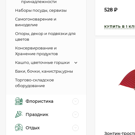
принадлежности
528
₽
Наборы посуды, сервизы
Самогоноварение и
виноделие
Опоры, декор и подвязки для
цветов
Консервирование и
Хранение продуктов
Кашпо, цветочные горшки
Баки, бочки, канистры,урны
Торгово-складское
оборудование
Флористика
Праздник
Отдых
Зонтик-трост