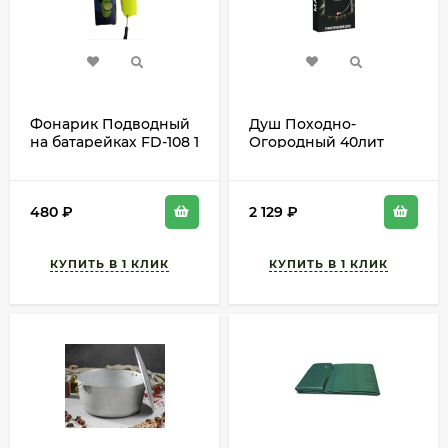
Фонарик Подводный
Душ Походно-
на батарейках FD-108 1
Огородный 40лит
ЭТАЖ
(длина шланга 66см)
Арт-634859
480
₽
2 129
₽