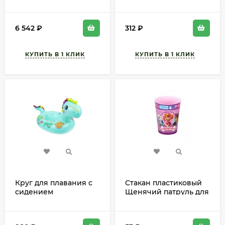
(120гр/м2)
Керосиновых ламп и
Факелов 1лит
BOYSCOUT
6 542
₽
312
₽
Круг для плавания с
Стакан пластиковый
сидением
Щенячий патруль для
Динозаврик
Девочек (БАШ) Арт-
Бирюзовый 90*57см
М6127 350мл
Арт-9378675 (от 3-х