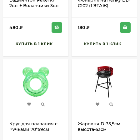
Бадминтон Ракетки
Фонарик на Кепку BL-
2шт + Воланчики 3шт
C102 (1 ЭТАЖ)
480
₽
180
₽
Круг для плавания с
Жаровня D-35,5см
Ручками 70*59см
высота-53см
Арт-9378679
BOYSCOUT 1 ЭТАЖ