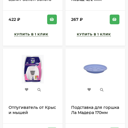
белый (с дренажной
Терракот с поддоном
системой)
высота 10см
422
₽
267
₽
Отпугиватель от Крыс
Подставка для горшка
и мышей
Ла Мадера 170мм
Ультразвуковой
Цветная
Чистый Дом (1уп/10шт)