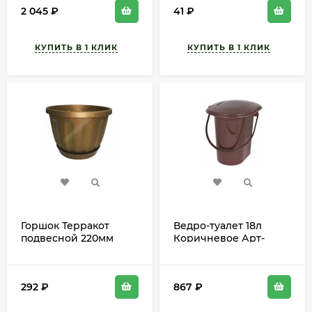
150м2
2 045
₽
41
₽
Горшок Терракот
Ведро-туалет 18л
подвесной 220мм
Коричневое Арт-
Золото высота 15см
М-7619 (БАШ)
292
₽
867
₽