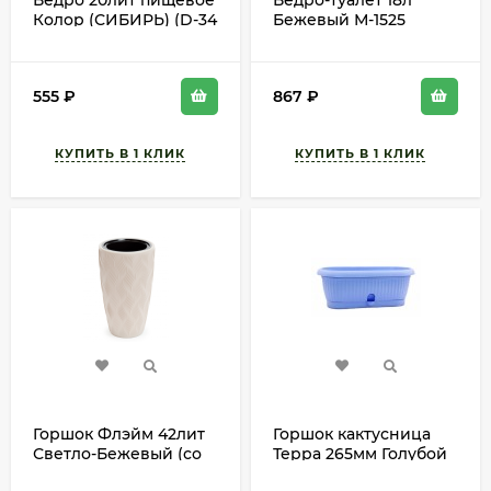
Ведро 20лит пищевое
Ведро-туалет 18л
Колор (СИБИРЬ) (D-34
Бежевый М-1525
см)
(БАШ)
555
₽
867
₽
Горшок Флэйм 42лит
Горшок кактусница
Светло-Бежевый (со
Терра 265мм Голубой
вставкой 10лит)
с прикорневым