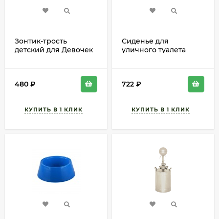
Зонтик-трость
Сиденье для
детский для Девочек
уличного туалета
(Н-65см)
38*50см Арт-10383346
(пенополистерол)
480
₽
722
₽