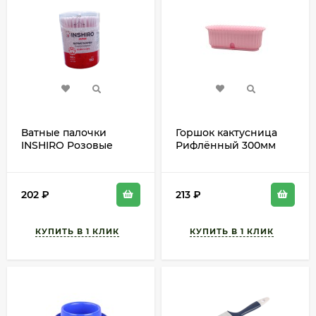
Ватные палочки
Горшок кактусница
INSHIRO Розовые
Рифлённый 300мм
(1уп/150шт) VР-488
Розовый с
прикорневым
поливом высота 11см
202
₽
213
₽