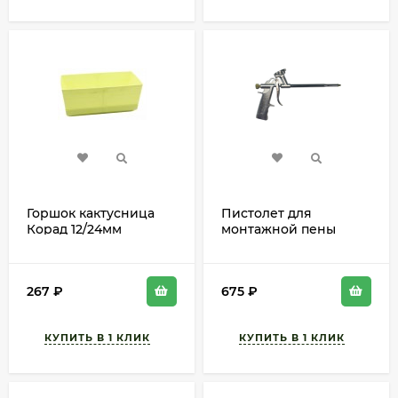
Горшок кактусница
Пистолет для
Корад 12/24мм
монтажной пены
Салатовый с
Ударник Арт-YDT-580
поддоном высота 10см
Н- 31см
267
₽
675
₽