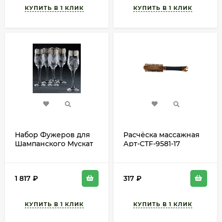
Набор Фужеров для
Расчёска массажная
Шампанского Мускат
Арт-CTF-9581-17
200мл (1уп/6шт)
Арт-2344443
1 817
₽
317
₽