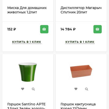
Миска Для домашних
Дистиллятор Магарыч
животных 1,2лит
Спутник 20лит
М-3117 БАШ
Универсал
152
₽
14 784
₽
Горшок Santino АРТЕ
Горшок кактусница
3,5лит Зелён золото-
Корад 12/24мм