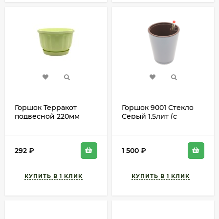
Горшок Терракот
Горшок 9001 Стекло
подвесной 220мм
Серый 1,5лит (с
Салатовый высота
автополивом)
15см
292
₽
1 500
₽