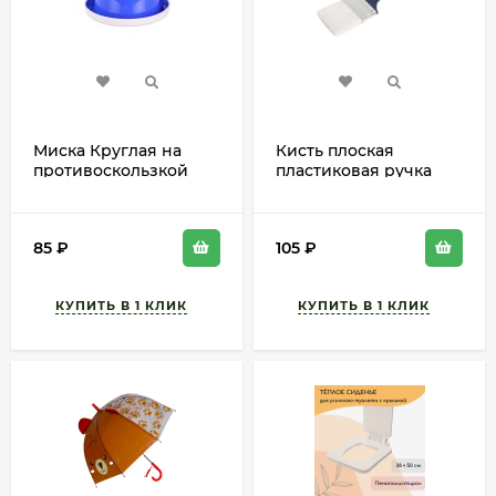
Миска Круглая на
Кисть плоская
противоскользкой
пластиковая ручка
основе Синяя М-6221
63мм ТУНДРА
БАШ
85
₽
105
₽