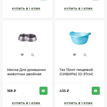
Миска Для домашних
Таз 13лит пищевой
животных двойная
(СИБИРЬ) (D-37см)
М-3941 БАШ
168
₽
435
₽