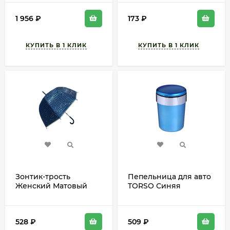
М-8886 (D-27см)
поливом высота 11см
1 956
₽
173
₽
Зонтик-трость
Пепельница для авто
Женский Матовый
TORSO Синяя
(Н-75см)
Арт-5182349
528
₽
509
₽