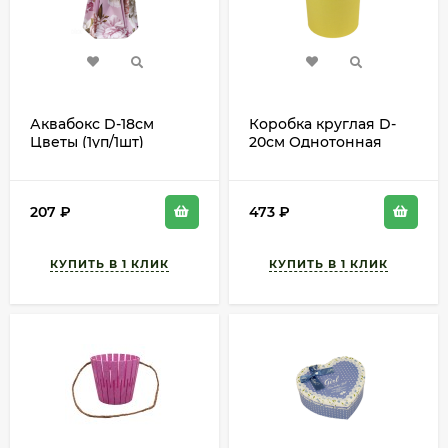
Аквабокс D-18см
Коробка круглая D-
Цветы (1уп/1шт)
20см Однотонная
Арт-9459672
207
₽
473
₽