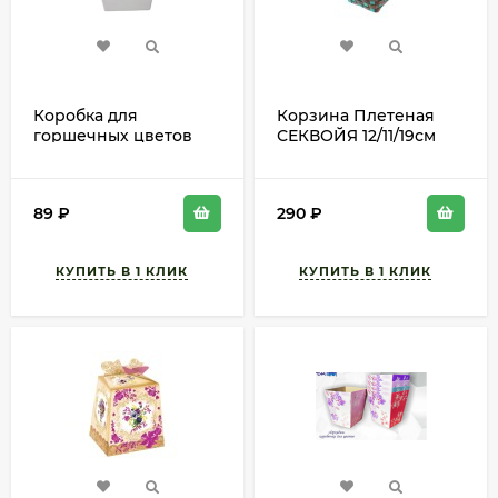
Коробка для
Корзина Плетеная
горшечных цветов
СЕКВОЙЯ 12/11/19см
Белая L18см W18см
Бирюза+Чёрн
H20см
89
₽
290
₽