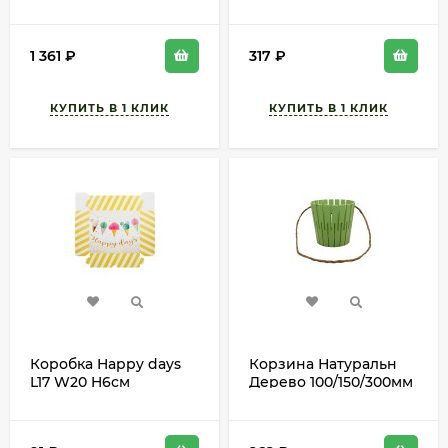
Круглые Натуральные
W18см H53см
D-20/25/30см
1 361
₽
317
₽
Коробка Happy days
Корзина Натуральн
L17 W20 H6см
Дерево 100/150/300мм
Арт-2741953
с Веревочн ручкой
Салатовая