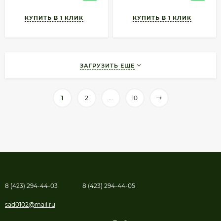
ЗАГРУЗИТЬ ЕЩЕ
1
2
...
10
8 (423) 294-44-03
8 (423) 294-44-05
sad0102@mail.ru