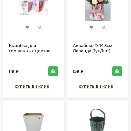
Коробка для
Аквабокс D-14,5см
горшечных цветов
Лаванда (1уп/1шт)
Орхидея Фиолетовая
Арт-9459666
L18см W18см H20см
119
₽
159
₽