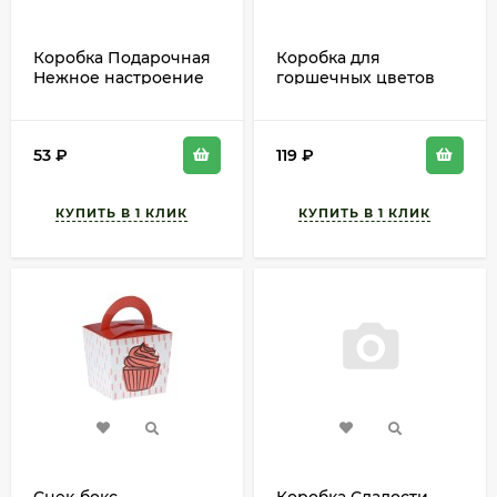
Коробка Подарочная
Коробка для
Нежное настроение
горшечных цветов
L10см W8,5см H11,5см
Орхидея Графит L18см
Арт-1351169
W18см H20см
53
₽
119
₽