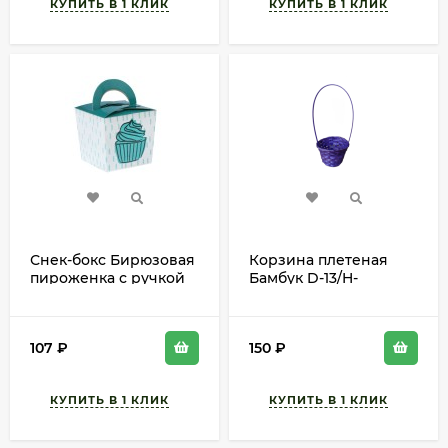
Снек-бокс Бирюзовая
Корзина плетеная
пироженка с ручкой
Бамбук D-13/H-
(набор 6шт) Цена за
9.5/28см Фиолетовая
набор 2336875
107
₽
150
₽