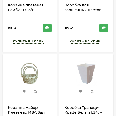
Корзина плетеная
Коробка для
Бамбук D-13/H-
горшечных цветов
9.5/28см Розовая
Орхидея Розовая
L18см W18см H20см
150
₽
119
₽
Корзина Набор
Коробка Трапеция
Плетеных ИВА 3шт
Крафт Белый L34см