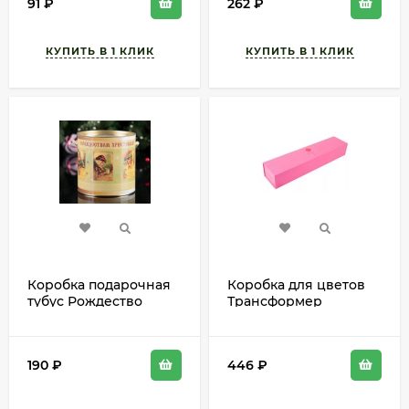
91
₽
262
₽
Коробка подарочная
Коробка для цветов
тубус Рождество
Трансформер
H12см W12см
Розовая L50см
Арт-1188287
W11,5см H8,5см
Арт-56984
190
₽
446
₽