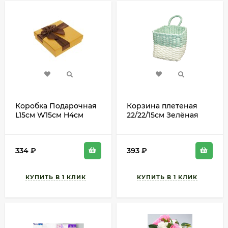
Коробка Подарочная
Корзина плетеная
L15см W15см H4см
22/22/15см Зелёная
Арт-2489513
334
₽
393
₽