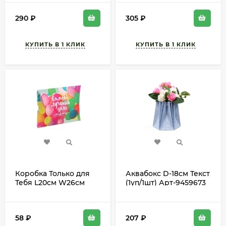
L30см W25см H17см
290
₽
305
₽
Коробка Только для
Аквабокс D-18см Текст
Тебя L20см W26см
(1уп/1шт) Арт-9459673
H4см Арт-3132832
58
₽
207
₽