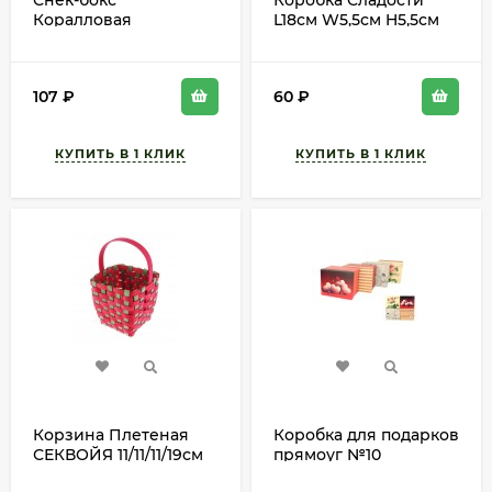
Снек-бокс
Коробка Сладости
Коралловая
L18см W5,5см H5,5см
пироженка с ручкой
Арт-314552
(набор 6шт) Цена за
набор 336876
107
₽
60
₽
Корзина Плетеная
Коробка для подарков
СЕКВОЙЯ 11/11/11/19см
прямоуг №10
Зелёный+Красн
Париж+Love+Роза+Полос