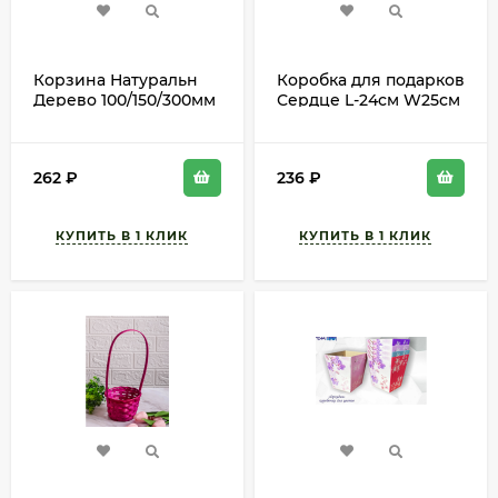
Корзина Натуральн
Коробка для подарков
Дерево 100/150/300мм
Сердце L-24см W25см
с Веревочн ручкой
H9см
Розовая
262
₽
236
₽