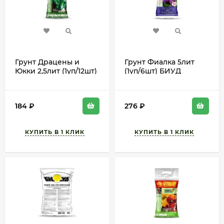
Грунт Драцены и
Грунт Фиалка 5лит
Юкки 2,5лит (1уп/12шт)
(1уп/6шт) БИУД
БИУД
184
₽
276
₽