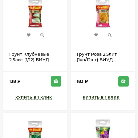
Грунт Клубневые
Грунт Роза 2,5лит
2,5лит (1/12) БИУД
(1уп/12шт) БИУД
138
₽
183
₽