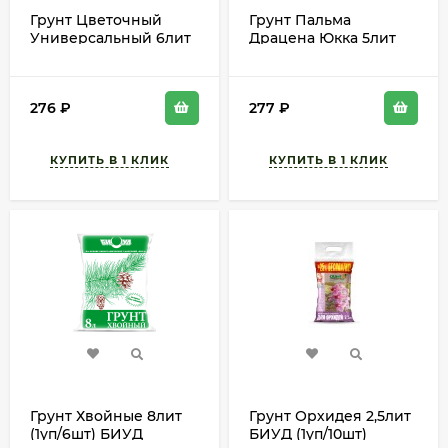
Грунт Цветочный
Грунт Пальма
Универсальный 6лит
Драцена Юкка 5лит
(1уп/5шт) БИУД
(1уп/6шт) БИУД
276
₽
277
₽
Грунт Хвойные 8лит
Грунт Орхидея 2,5лит
(1уп/6шт) БИУД
БИУД (1уп/10шт)