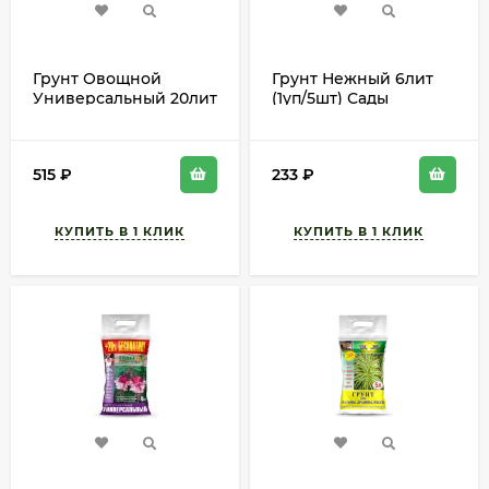
Грунт Овощной
Грунт Нежный 6лит
Универсальный 20лит
(1уп/5шт) Сады
(1уп/1шт) БИУД
Семирамиды
515
₽
233
₽