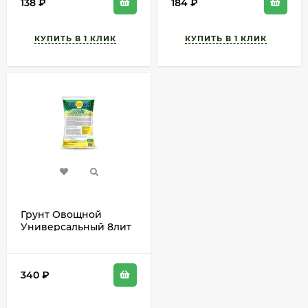
138
₽
184
₽
Грунт Овощной
Универсальный 8лит
(1уп/6шт) БИУД
340
₽