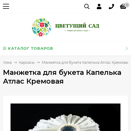
0
КАТАЛОГ ТОВАРОВ
истика
Каркасы
Манжетка для букета Капелька Атлас Кремовая
Манжетка для букета Капелька
Атлас Кремовая