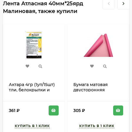
Лента Атласная 40мм*25ярд
Малиновая, также купили
Актара 4гр (1уп/15шт)
Бумага матовая
тли, белокрылки и
двусторонняя
др.вредители
Малиновая-Розовая
70см*10м
361
₽
305
₽