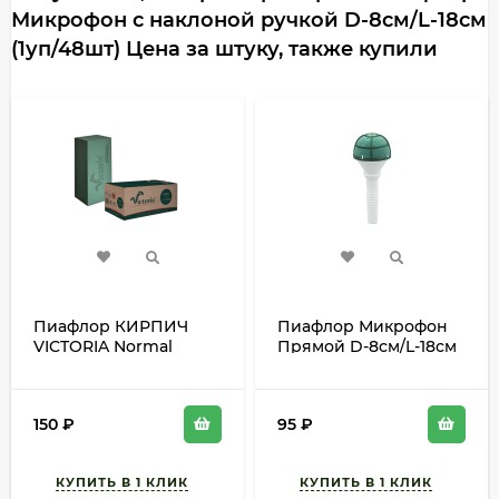
Микрофон с наклоной ручкой D-8см/L-18см
(1уп/48шт) Цена за штуку, также купили
Пиафлор КИРПИЧ
Пиафлор Микрофон
VICTORIA Normal
Прямой D-8см/L-18см
23см*11см*8см
(1уп/48шт) Цена за
(1уп/20шт) Цена за
штуку
штуку
150
₽
95
₽