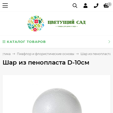
0
КАТАЛОГ ТОВАРОВ
истика
Пиафлор и флористические основы
Шар из пенопласта 
Шар из пенопласта D-10см