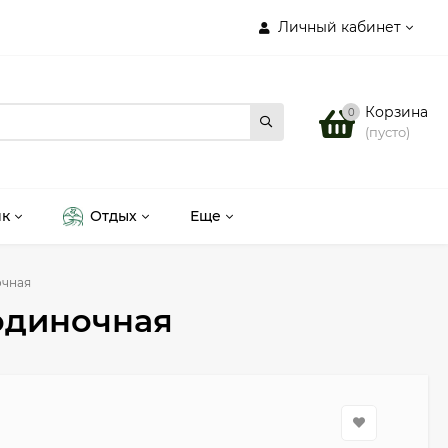
Личный кабинет
Корзина
0
(пусто)
ик
Отдых
Еще
очная
 одиночная