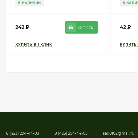
В НАЛИЧИИ
В НАЛИ
242
₽
42
₽
КУПИТЬ
8 (423) 294-44-03
8 (423) 294-44-05
sad0102@mail.ru