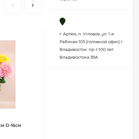
г. Артем, п. Угловое, ул. 1-я
Рабочая 105 (головной офис) г.
Владивосток: пр-т 100 лет
Владивостока 39А
см D-16см
Букет Роз 10 голов 46см