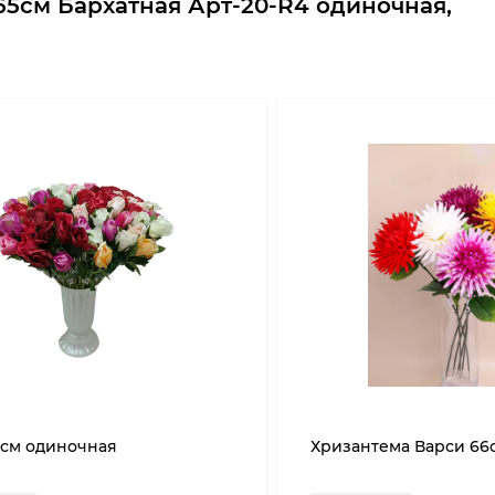
65см Бархатная Арт-20-R4 одиночная,
 см одиночная
Хризантема Варси 66