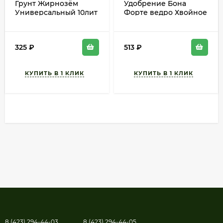
Грунт Жирнозём
Удобрение Бона
Универсальный 10лит
Форте ведро Хвойное
(1уп/5шт) Питер Пит
Осеннее 1лит/0,8кг
(1уп/12шт)
325
₽
513
₽
8 (423) 294-44-03
8 (423) 294-44-05