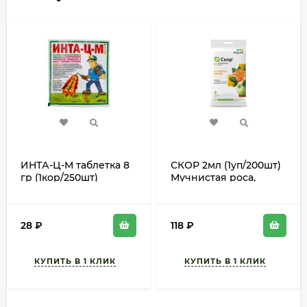
ИНТА-Ц-М таблетка 8
СКОР 2мл (1уп/200шт)
гр (1кор/250шт)
Мучнистая роса,
пятнистости
28
₽
118
₽