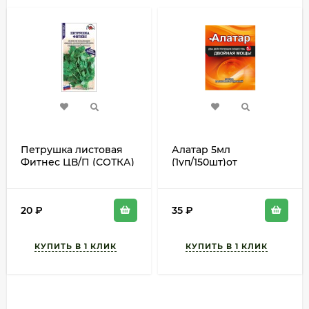
Петрушка листовая
Алатар 5мл
Фитнес ЦВ/П (СОТКА)
(1уп/150шт)от
0,5гр среднеспелый
вредителей
20
₽
35
₽