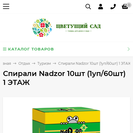
0
КАТАЛОГ ТОВАРОВ
лавная
Отдых
Туризм
Спирали Nadzor 10шт (1уп/60шт) 1 ЭТАЖ
Спирали Nadzor 10шт (1уп/60шт)
1 ЭТАЖ