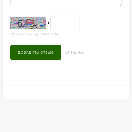
→
Обновить капчу (CAPTCHA)
Ctrl+Enter