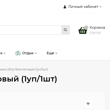
Личный кабинет
Корзина
0
(пусто)
ик
Отдых
Еще
ики 20гр Фиолетовый (1уп/1шт)
вый (1уп/1шт)