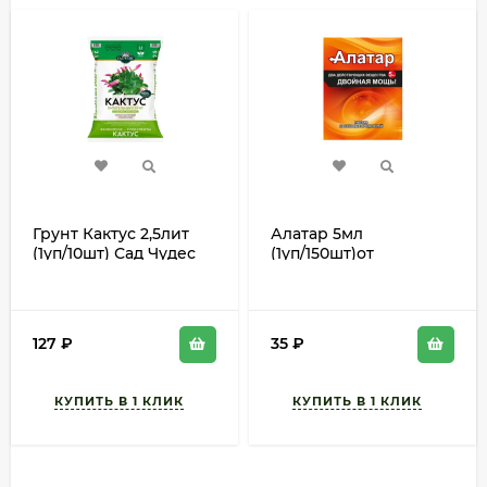
Грунт Кактус 2,5лит
Алатар 5мл
(1уп/10шт) Сад Чудес
(1уп/150шт)от
вредителей
127
₽
35
₽