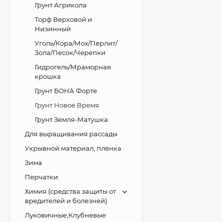
Грунт Агрикола
Торф Верховой и
Низинный
Уголь/Кора/Мох/Перлит/
Зола/Песок/Черепки
Гидрогель/Мраморная
крошка
Грунт БОНА Форте
Грунт Новое Время
Грунт Земля-Матушка
Для выращивания рассады
Укрывной материал, плёнка
Зима
Перчатки
Химия (средства защиты от
вредителей и болезней)
Луковичные,Клубневые