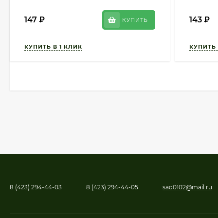
147
₽
143
₽
КУПИТЬ
8 (423) 294-44-03
8 (423) 294-44-05
sad0102@mail.ru