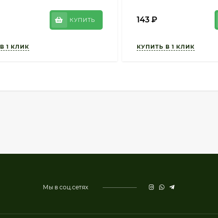
143
₽
КУПИТЬ
Мы в соц.сетях