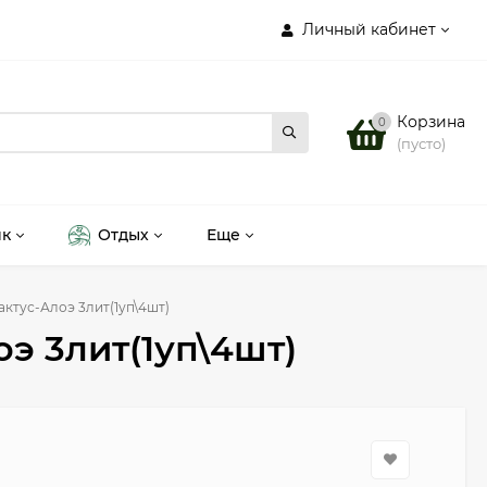
Личный кабинет
Корзина
0
(пусто)
ик
Отдых
Еще
ктус-Алоэ 3лит(1уп\4шт)
э 3лит(1уп\4шт)