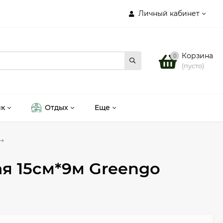
Личный кабинет
Корзина
0
(пусто)
ик
Отдых
Еще
я 15см*9м Greengo