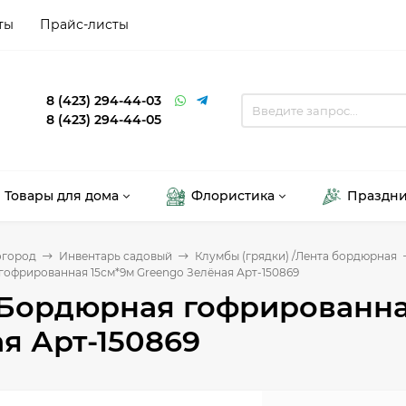
ты
Прайс-листы
8 (423) 294-44-03
8 (423) 294-44-05
Товары для дома
Флористика
Праздн
огород
Инвентарь садовый
Клумбы (грядки) /Лента бордюрная
гофрированная 15см*9м Greengo Зелёная Арт-150869
 Бордюрная гофрированна
я Арт-150869