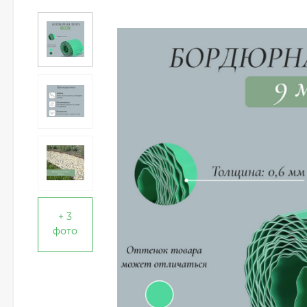
+ 3
фото