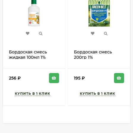
Бордоская смесь
Бордоская смесь
жидкая 100мл 1%
200гр 1%
(1уп/50шт)
(1уп/20шт)Против
парши, пятнистостей
256
₽
195
₽