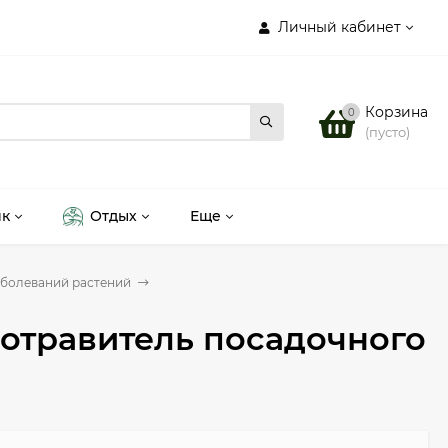
Личный кабинет
Корзина
0
(пусто)
ик
Отдых
Еще
аболеваний растений
ротравитель посадочного