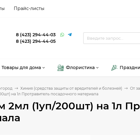
ты
Прайс-листы
8 (423) 294-44-03
8 (423) 294-44-05
Товары для дома
Флористика
Праздн
огород
Химия (средства защиты от вредителей и болезней)
От з
00шт) на 1л Протравитель посадочного материала
 2мл (1уп/200шт) на 1л П
иала