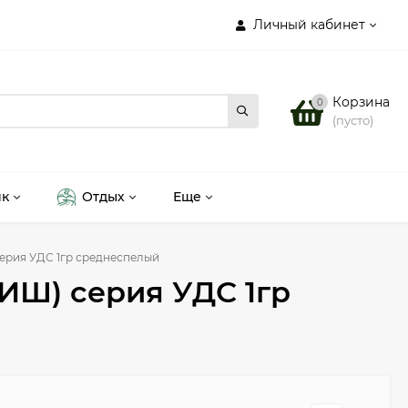
Личный кабинет
Корзина
0
(пусто)
ик
Отдых
Еще
ерия УДС 1гр среднеспелый
ИШ) серия УДС 1гр