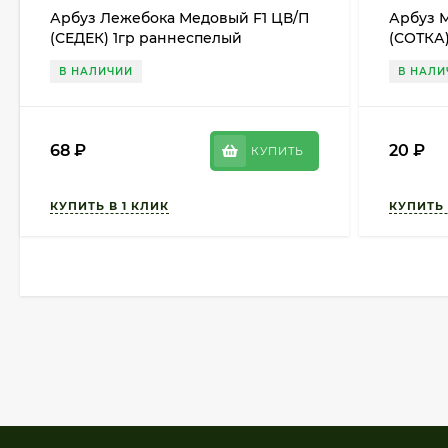
Арбуз Лежебока Медовый F1 ЦВ/П
Арбуз 
(СЕДЕК) 1гр раннеспелый
(СОТКА
В НАЛИЧИИ
В НАЛИ
68
₽
20
₽
КУПИТЬ