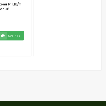
кая F1 ЦВ/П
Кукуруза Медовая сахарная ЦВ/П
пелый
(СОТКА) 5гр скороспелый
В НАЛИЧИИ
22
₽
КУПИТЬ
КУПИТЬ