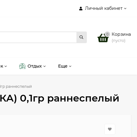
Личный кабинет
Корзина
0
(пусто)
ик
Отдых
Еще
1гр раннеспелый
А) 0,1гр раннеспелый