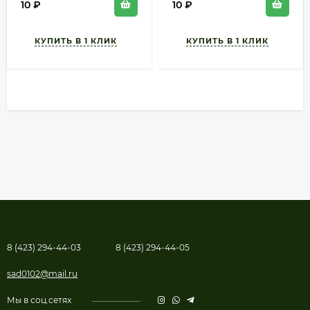
10
₽
10
₽
8 (423) 294-44-03
8 (423) 294-44-05
sad0102@mail.ru
Мы в соц.сетях