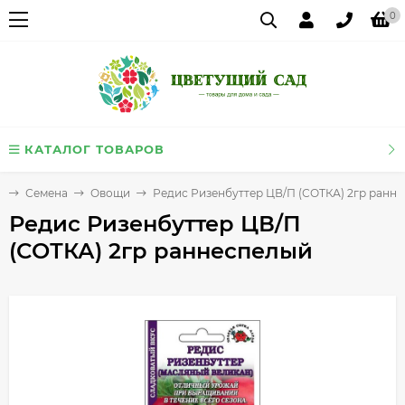
0
КАТАЛОГ ТОВАРОВ
д
Семена
Овощи
Редис Ризенбуттер ЦВ/П (СОТКА) 2гр ранн
Редис Ризенбуттер ЦВ/П
(СОТКА) 2гр раннеспелый