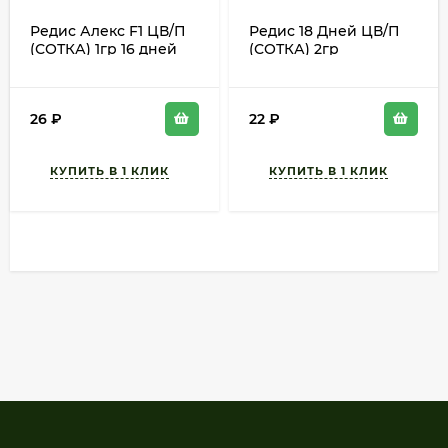
Редис Алекс F1 ЦВ/П
Редис 18 Дней ЦВ/П
(СОТКА) 1гр 16 дней
(СОТКА) 2гр
круглогодичный
раннеспелый
длинный
26
₽
22
₽