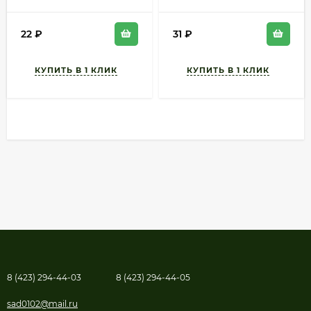
круглая
22
₽
31
₽
8 (423) 294-44-03
8 (423) 294-44-05
sad0102@mail.ru