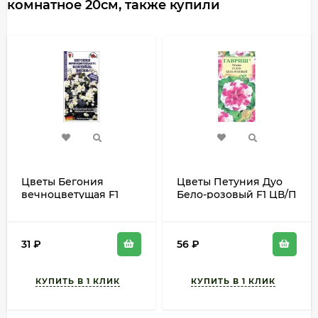
комнатное 20см, также купили
Цветы Бегония
Цветы Петуния Дуо
вечноцветущая F1
Бело-розовый F1 ЦВ/П
Виски ЦВ/П (СОТКА)
(ГАВРИШ) 5шт
5шт комнатное 15-
однолетник 25-35см
20см
31
₽
56
₽