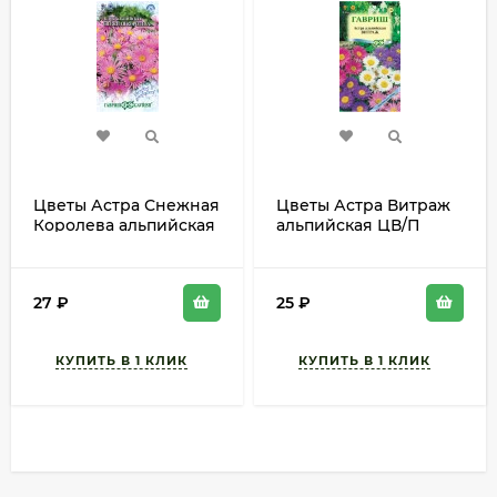
Цветы Астра Снежная
Цветы Астра Витраж
Королева альпийская
альпийская ЦВ/П
ЦВ/П (ГАВРИШ) 0,05гр
(ГАВРИШ) смесь
многолетник 25-30см
0,05гр многолетник
до 50см
27
₽
25
₽