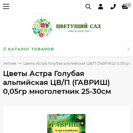
0
КАТАЛОГ ТОВАРОВ
голетние
Цветы Астра Голубая альпийская ЦВ/П (ГАВРИШ) 0,05гр м
Цветы Астра Голубая
альпийская ЦВ/П (ГАВРИШ)
0,05гр многолетник 25-30см