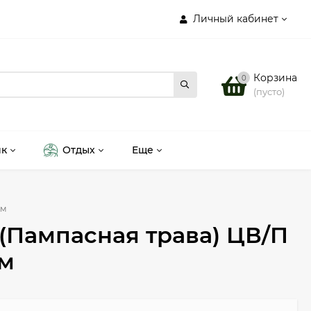
Личный кабинет
Корзина
0
(пусто)
ик
Отдых
Еще
2м
(Пампасная трава) ЦВ/П
2м