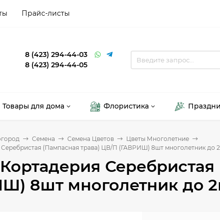
ты
Прайс-листы
8 (423) 294-44-03
8 (423) 294-44-05
Товары для дома
Флористика
Праздн
огород
Семена
Семена Цветов
Цветы Многолетние
 Серебристая (Пампасная трава) ЦВ/П (ГАВРИШ) 8шт многолетник до 
Кортадерия Серебристая 
Ш) 8шт многолетник до 