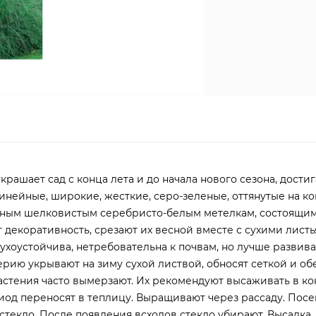
рашает сад с конца лета и до начала нового сезона, дости
линейные, широкие, жесткие, серо-зеленые, оттянутые на ко
рупным шелковистым серебристо-белым метелкам, состоящи
 декоративность, срезают их весной вместе с сухими листь
хоустойчива, нетребовательна к почвам, но лучше развива
ерию укрывают на зиму сухой листвой, обносят сеткой и о
астения часто вымерзают. Их рекомендуют высаживать в к
риод переносят в теплицу. Выращивают через рассаду. Посе
 стекло. После появления всходов стекло убирают. Высадка