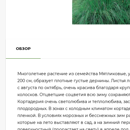
ОБЗОР
Многолетнее растение из семейства Мятликовые, ук
200 см, образует плотные густые дернины. Листья 
с августа по октябрь, очень красива благодаря к
колосков. Отцветшие соцветия всю зиму сохраняют
Кортадерия очень светолюбива и теплолюбива, засу
плодородных. В зонах с холодным климатом кортад
пленкой. В условиях морозных и бесснежных зим р
которые на лето выставляют в сад, а на зимний пе
поверхностный (прорастает на свету) в апреле под