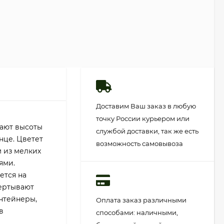
Доставим Ваш заказ в любую
точку России курьером или
гают высоты
службой доставки, так же есть
нце. Цветет
возможность самовывоза
м из мелких
ями.
ется на
бертывают
онтейнеры,
Оплата заказ различными
в
способами: наличными,