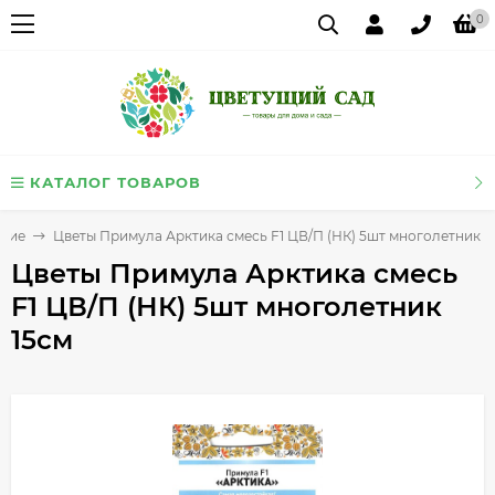
0
КАТАЛОГ ТОВАРОВ
тние
Цветы Примула Арктика смесь F1 ЦВ/П (НК) 5шт многолетник 1
Цветы Примула Арктика смесь
F1 ЦВ/П (НК) 5шт многолетник
15см