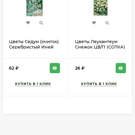
Цветы Седум (очиток)
Цветы Леукантеум
Серебристый Иней
Снежок ЦВ/П (СОТКА)
ЦВ/П (ЕС) 10шт
0,1гр однолетник 20-
многолетник 15-20см
25см
62
₽
26
₽