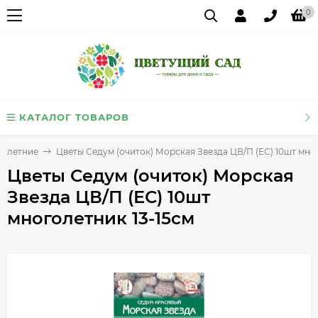
0
КАТАЛОГ ТОВАРОВ
голетние
Цветы Седум (очиток) Морская Звезда ЦВ/П (ЕС) 10шт мно
Цветы Седум (очиток) Морская
Звезда ЦВ/П (ЕС) 10шт
многолетник 13-15см