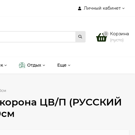
Личный кабинет
Корзина
0
(пусто)
ик
Отдых
Еще
0см
 корона ЦВ/П (РУССКИЙ
0см