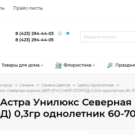
ты
Прайс-листы
8 (423) 294-44-03
8 (423) 294-44-05
Товары для дома
Флористика
Праздн
огород
Семена
Семена Цветов
Цветы Однолетние
юкс Северная корона ЦВ/П (РУССКИЙ ОГОРОД) 0,3гр однолетник 60-7
 Астра Унилюкс Северная
) 0,3гр однолетник 60-7