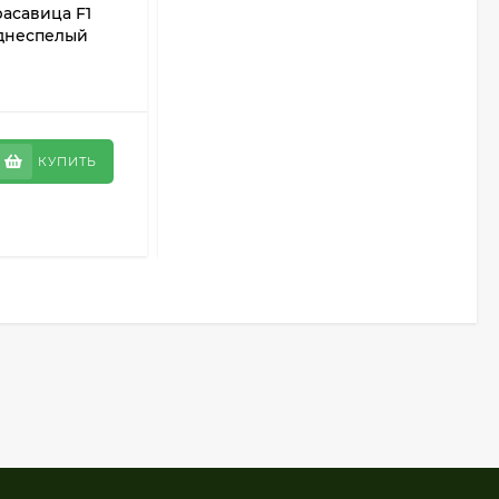
асавица F1
Редис Престо ЦВ/П (СОТКА) 2гр (16
еднеспелый
дней) ультраранний круглый
В НАЛИЧИИ
21
₽
КУПИТЬ
КУПИТЬ