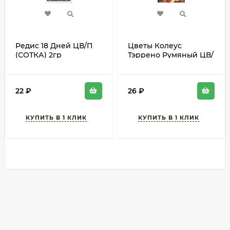
Редис 18 Дней ЦВ/П
Цветы Колеус
(СОТКА) 2гр
Тэррено Румяный ЦВ/
раннеспелый
П (ГАВРИШ) 5шт
длинный
однолетник 30-35см
22
₽
26
₽