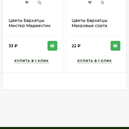
Цветы Бархатцы
Цветы Бархатцы
Мистер Маджестик
Махровые сорта
ЦВ/П (ЕС) 20шт
Смесь ЦВ/П (СОТКА)
однолетник
0,2гр однолетник
отклоненные 60см
отклоненные 20-30см
33
₽
22
₽