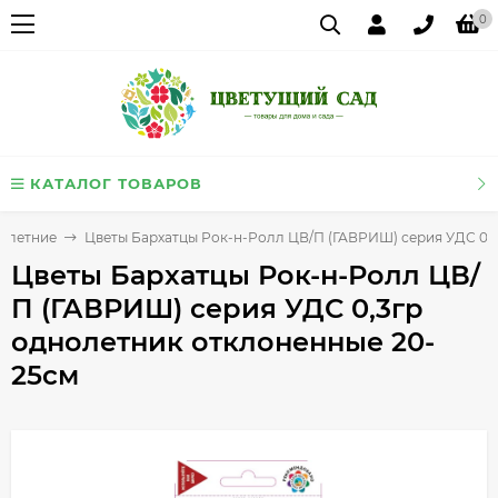
0
КАТАЛОГ ТОВАРОВ
олетние
Цветы Бархатцы Рок-н-Ролл ЦВ/П (ГАВРИШ) серия УДС 0,
Цветы Бархатцы Рок-н-Ролл ЦВ/
П (ГАВРИШ) серия УДС 0,3гр
однолетник отклоненные 20-
25см