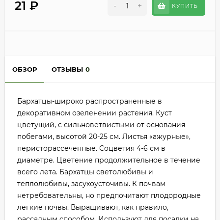
21
₽
-
+
КУПИТЬ
ОБЗОР
ОТЗЫВЫ
0
Бархатцы-широко распространенные в
декоративном озеленении растения. Куст
цветущий, с сильноветвистыми от основания
побегами, высотой 20-25 см. Листья «ажурные»,
перисторассеченные. Соцветия 4-6 см в
диаметре. Цветение продолжительное в течение
всего лета. Бархатцы светолюбивы и
теплолюбивы, засухоусточивы. К почвам
нетребовательны, но предпочитают плодородные
легкие почвы. Выращивают, как правило,
рассадным способом. Используют для посадки на