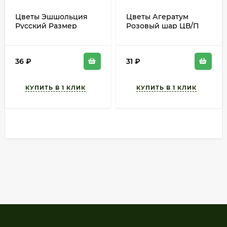
Цветы Эшшольция
Цветы Агератум
Русский Размер
Розовый шар ЦВ/П
Золотая F1 ЦВ/П (НК)
(ЕС) 0,1гр однолетник
35шт однолетник 25см
30см
36
₽
31
₽