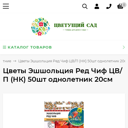
0
КАТАЛОГ ТОВАРОВ
летние
Цветы Эшшольция Ред Чиф ЦВ/П (НК) 50шт однолетник 20с
Цветы Эшшольция Ред Чиф ЦВ/
П (НК) 50шт однолетник 20см