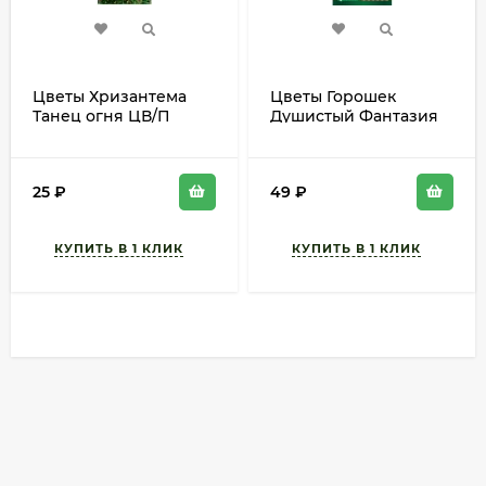
Цветы Хризантема
Цветы Горошек
Танец огня ЦВ/П
Душистый Фантазия
(ГАВРИШ) 0,5гр
Смесь ЦВ/П (ЕС) 10шт
однолетник до 70см
однолетнее 15-20см
25
₽
49
₽