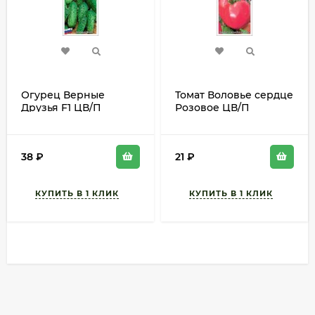
Огурец Верные
Томат Воловье сердце
Друзья F1 ЦВ/П
Розовое ЦВ/П
(СОТКА) 0,15гр
(СОТКА) 0,1гр
раннеспелый
среднеспелый не
пасынкующийся до 1м
38
₽
21
₽