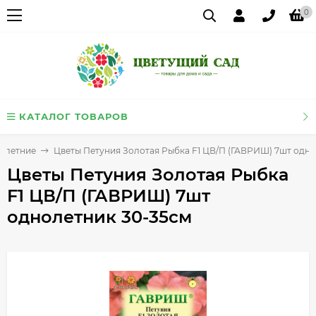
0
КАТАЛОГ ТОВАРОВ
олетние
Цветы Петуния Золотая Рыбка F1 ЦВ/П (ГАВРИШ) 7шт одно
Цветы Петуния Золотая Рыбка
F1 ЦВ/П (ГАВРИШ) 7шт
однолетник 30-35см