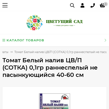
0
КАТАЛОГ ТОВАРОВ
оматы
Томат Белый налив ЦВ/П (СОТКА) 0,1гр раннеспелый не пасы
Томат Белый налив ЦВ/П
(СОТКА) 0,1гр раннеспелый не
пасынкующийся 40-60 см